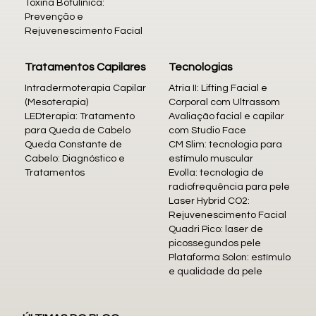
Toxina Botulínica:
Prevenção e
Rejuvenescimento Facial
Tratamentos Capilares
Tecnologias
Intradermoterapia Capilar
Atria II: Lifting Facial e
(Mesoterapia)
Corporal com Ultrassom
LEDterapia: Tratamento
Avaliação facial e capilar
para Queda de Cabelo
com Studio Face
Queda Constante de
CM Slim: tecnologia para
Cabelo: Diagnóstico e
estímulo muscular
Tratamentos
Evolla: tecnologia de
radiofrequência para pele
Laser Hybrid CO2:
Rejuvenescimento Facial
Quadri Pico: laser de
picossegundos pele
Plataforma Solon: estímulo
e qualidade da pele