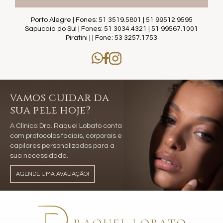
Porto Alegre | Fones: 51 3519.5801 | 51 99512.9595
Sapucaia do Sul | Fones: 51 3034.4321 | 51 99567.1001
Piratini | | Fone: 53 3257.1753
vamos cuidar da
sua pele hoje?
A Clínica Dra. Raquel Lobato conta
com protocolos faciais, corporais e
capilares personalizados para a
sua necessidade.
AGENDE UMA AVALIAÇÃO!