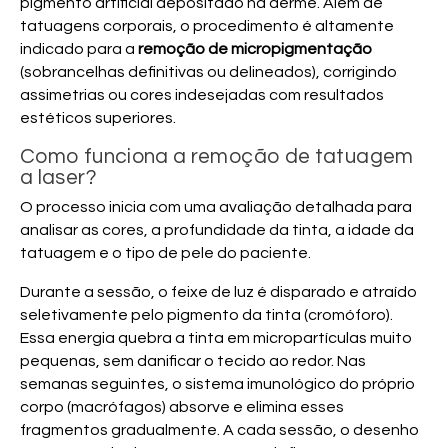
pigmento artificial depositado na derme. Além de
tatuagens corporais, o procedimento é altamente
indicado para a
remoção de micropigmentação
(sobrancelhas definitivas ou delineados), corrigindo
assimetrias ou cores indesejadas com resultados
estéticos superiores.
Como funciona a remoção de tatuagem
a laser?
O processo inicia com uma avaliação detalhada para
analisar as cores, a profundidade da tinta, a idade da
tatuagem e o tipo de pele do paciente.
Durante a sessão, o feixe de luz é disparado e atraído
seletivamente pelo pigmento da tinta (cromóforo).
Essa energia quebra a tinta em micropartículas muito
pequenas, sem danificar o tecido ao redor. Nas
semanas seguintes, o sistema imunológico do próprio
corpo (macrófagos) absorve e elimina esses
fragmentos gradualmente. A cada sessão, o desenho