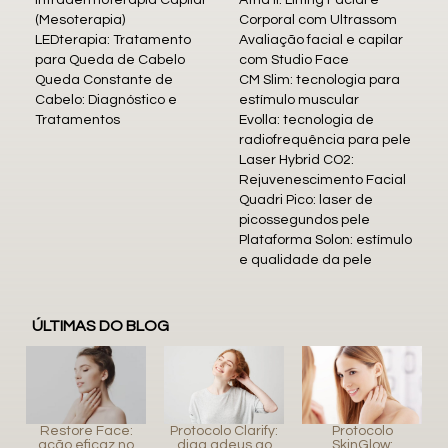
(Mesoterapia)
Corporal com Ultrassom
LEDterapia: Tratamento
Avaliação facial e capilar
para Queda de Cabelo
com Studio Face
Queda Constante de
CM Slim: tecnologia para
Cabelo: Diagnóstico e
estímulo muscular
Tratamentos
Evolla: tecnologia de
radiofrequência para pele
Laser Hybrid CO2:
Rejuvenescimento Facial
Quadri Pico: laser de
picossegundos pele
Plataforma Solon: estímulo
e qualidade da pele
ÚLTIMAS DO BLOG
Restore Face:
Protocolo Clarify:
Protocolo
ação eficaz no
diga adeus ao
SkinGlow: