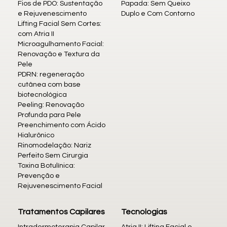
Fios de PDO: Sustentação
Papada: Sem Queixo
e Rejuvenescimento
Duplo e Com Contorno
Lifting Facial Sem Cortes:
com Atria II
Microagulhamento Facial:
Renovação e Textura da
Pele
PDRN: regeneração
cutânea com base
biotecnológica
Peeling: Renovação
Profunda para Pele
Preenchimento com Ácido
Hialurônico
Rinomodelação: Nariz
Perfeito Sem Cirurgia
Toxina Botulínica:
Prevenção e
Rejuvenescimento Facial
Tratamentos Capilares
Tecnologias
Intradermoterapia Capilar
Atria II: Lifting Facial e