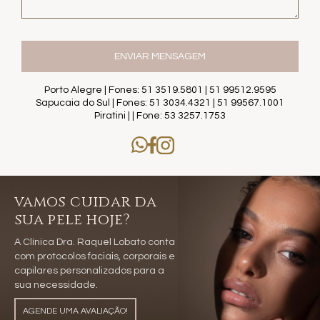
Porto Alegre | Fones: 51 3519.5801 | 51 99512.9595
Sapucaia do Sul | Fones: 51 3034.4321 | 51 99567.1001
Piratini | | Fone: 53 3257.1753
vamos cuidar da
sua pele hoje?
A Clínica Dra. Raquel Lobato conta
com protocolos faciais, corporais e
capilares personalizados para a
sua necessidade.
AGENDE UMA AVALIAÇÃO!