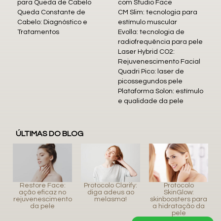
para Queda de Cabelo
com Studio Face
Queda Constante de
CM Slim: tecnologia para
Cabelo: Diagnóstico e
estímulo muscular
Tratamentos
Evolla: tecnologia de
radiofrequência para pele
Laser Hybrid CO2:
Rejuvenescimento Facial
Quadri Pico: laser de
picossegundos pele
Plataforma Solon: estímulo
e qualidade da pele
ÚLTIMAS DO BLOG
Restore Face:
Protocolo Clarify:
Protocolo
ação eficaz no
diga adeus ao
SkinGlow:
rejuvenescimento
melasma!
skinboosters para
da pele
a hidratação da
pele