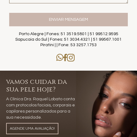
Porto Alegre | Fones: 51 3519.5801 | 51 99512.9595
Sapucaia do Sul | Fones: 51 3034.4321 | 51 99567.1001
Piratini | | Fone: 53 3257.1753
vamos cuidar da
sua pele hoje?
A Clínica Dra. Raquel Lobato conta
com protocolos faciais, corporais e
capilares personalizados para a
sua necessidade.
AGENDE UMA AVALIAÇÃO!