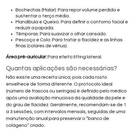
Bochechas (Malar):
Para repor volume perdido e
sustentar o terço médio.
Mandíbula e Queixo:
Para definir o contorno facial e
reduzir a papada.
Têmporas:
Para suavizar o olhar cansado.
Pescoço e Colo:
Para tratar a flacidez e as linhas
finas (colares de vênus).
Área pré-auricular:
Para efeito lifting lateral.
Quantas aplicações são necessárias?
Não existe uma receita única, pois cada rosto
envelhece de forma diferente. O protocolo ideal
(número de frascos ou seringas) é definido pelo médico
após uma avaliação minuciosa da qualidade da pele e
do grau de flacidez. Geralmente, recomendam-se de 1
a 3 sessões, com intervalos mensais, seguidas de uma
manutenção anual para preservar o “banco de
colágeno” criado.